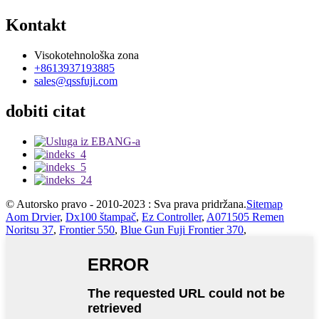
Kontakt
Visokotehnološka zona
+8613937193885
sales@qssfuji.com
dobiti citat
© Autorsko pravo - 2010-2023 : Sva prava pridržana.
Sitemap
Aom Drvier
,
Dx100 štampač
,
Ez Controller
,
A071505 Remen
Noritsu 37
,
Frontier 550
,
Blue Gun Fuji Frontier 370
,