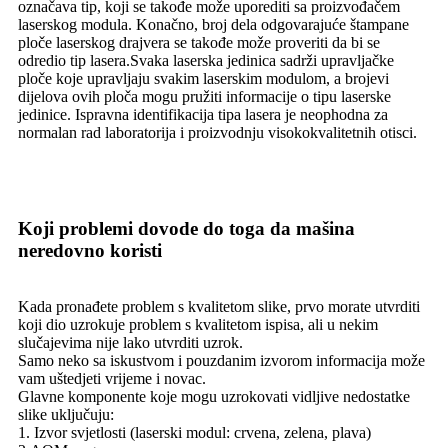
označava tip, koji se takođe može uporediti sa proizvođačem
laserskog modula. Konačno, broj dela odgovarajuće štampane
ploče laserskog drajvera se takođe može proveriti da bi se
odredio tip lasera.Svaka laserska jedinica sadrži upravljačke
ploče koje upravljaju svakim laserskim modulom, a brojevi
dijelova ovih ploča mogu pružiti informacije o tipu laserske
jedinice. Ispravna identifikacija tipa lasera je neophodna za
normalan rad laboratorija i proizvodnju visokokvalitetnih otisci.
Koji problemi dovode do toga da mašina
neredovno koristi
Kada pronađete problem s kvalitetom slike, prvo morate utvrditi
koji dio uzrokuje problem s kvalitetom ispisa, ali u nekim
slučajevima nije lako utvrditi uzrok.
Samo neko sa iskustvom i pouzdanim izvorom informacija može
vam uštedjeti vrijeme i novac.
Glavne komponente koje mogu uzrokovati vidljive nedostatke
slike uključuju:
1. Izvor svjetlosti (laserski modul: crvena, zelena, plava)