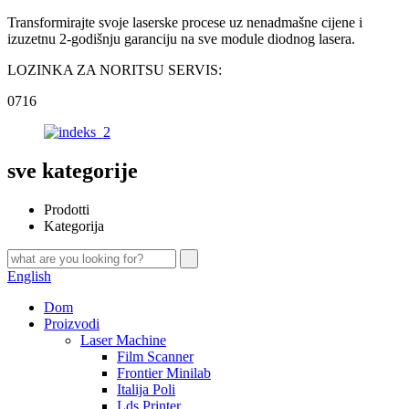
Transformirajte svoje laserske procese uz nenadmašne cijene i
izuzetnu 2-godišnju garanciju na sve module diodnog lasera.
LOZINKA ZA NORITSU SERVIS:
0716
sve kategorije
Prodotti
Kategorija
English
Dom
Proizvodi
Laser Machine
Film Scanner
Frontier Minilab
Italija Poli
Lds Printer