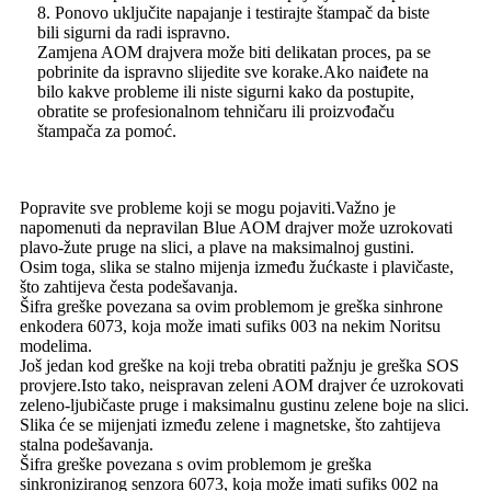
8. Ponovo uključite napajanje i testirajte štampač da biste
bili sigurni da radi ispravno.
Zamjena AOM drajvera može biti delikatan proces, pa se
pobrinite da ispravno slijedite sve korake.Ako naiđete na
bilo kakve probleme ili niste sigurni kako da postupite,
obratite se profesionalnom tehničaru ili proizvođaču
štampača za pomoć.
Popravite sve probleme koji se mogu pojaviti.Važno je
napomenuti da nepravilan Blue AOM drajver može uzrokovati
plavo-žute pruge na slici, a plave na maksimalnoj gustini.
Osim toga, slika se stalno mijenja između žućkaste i plavičaste,
što zahtijeva česta podešavanja.
Šifra greške povezana sa ovim problemom je greška sinhrone
enkodera 6073, koja može imati sufiks 003 na nekim Noritsu
modelima.
Još jedan kod greške na koji treba obratiti pažnju je greška SOS
provjere.Isto tako, neispravan zeleni AOM drajver će uzrokovati
zeleno-ljubičaste pruge i maksimalnu gustinu zelene boje na slici.
Slika će se mijenjati između zelene i magnetske, što zahtijeva
stalna podešavanja.
Šifra greške povezana s ovim problemom je greška
sinkroniziranog senzora 6073, koja može imati sufiks 002 na