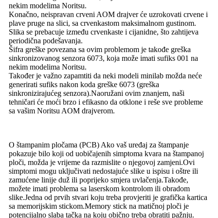
nekim modelima Noritsu.
Konačno, neispravan crveni AOM drajver će uzrokovati crvene i
plave pruge na slici, sa crvenkastom maksimalnom gustinom.
Slika se prebacuje između crvenkaste i cijanidne, što zahtijeva
periodična podešavanja.
Šifra greške povezana sa ovim problemom je takođe greška
sinkronizovanog senzora 6073, koja može imati sufiks 001 na
nekim modelima Noritsu.
Također je važno zapamtiti da neki modeli minilab možda neće
generirati sufiks nakon koda greške 6073 (greška
sinkronizirajućeg senzora).Naoružani ovim znanjem, naši
tehničari će moći brzo i efikasno da otklone i reše sve probleme
sa vašim Noritsu AOM drajverom.
O štampanim pločama (PCB) Ako vaš uređaj za štampanje
pokazuje bilo koji od uobičajenih simptoma kvara na štampanoj
ploči, možda je vrijeme da razmislite o njegovoj zamjeni.Ovi
simptomi mogu uključivati ​​nedostajuće slike u ispisu i oštre ili
zamućene linije duž ili poprijeko smjera uvlačenja.Takođe,
možete imati problema sa laserskom kontrolom ili obradom
slike.Jedna od prvih stvari koju treba provjeriti je grafička kartica
sa memorijskim stickom.Memory stick na matičnoj ploči je
potencijalno slaba tačka na koju obično treba obratiti pažnju.