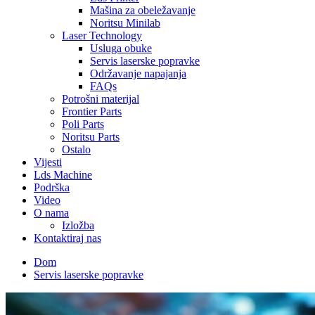
Mašina za obeležavanje
Noritsu Minilab
Laser Technology
Usluga obuke
Servis laserske popravke
Održavanje napajanja
FAQs
Potrošni materijal
Frontier Parts
Poli Parts
Noritsu Parts
Ostalo
Vijesti
Lds Machine
Podrška
Video
O nama
Izložba
Kontaktiraj nas
Dom
Servis laserske popravke