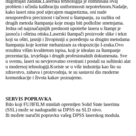
dugotrajan zadatak.Laserska tehnologija je eliminisala ovaj
problem i učinila kalibraciju uniformnosti nepotrebnom.Nadalje,
kako laseri nisu pod utjecajem magnetizma, oni nude
neusporedivu preciznost i tačnost u štampanju, za razliku od
drugih metoda štampanja koje mogu biti podložne smetnjama.
Jedna od najznačajnijih prednosti upotrebe lasera u štampi je
jasnoća i oštrina otiska.Laserski štampači proizvode slike i tekst
koji su oštri, jasniji i živopisniji u poređenju sa drugim metodama
štampanja koje koriste mehanizam za ekspoziciju I-zraka.Ovo
rezultira višim kvalitetom ispisa, koji je idealan za štampanje
prezentacija, izvještaja i drugih profesionalnih dokumenata. Sve
u svemu, laseri su nevjerovatno svestrani i postali su suštinski alat
u modernoj tehnologiji.Koriste se u više industrija kao što su
zdravstvo, zabava i proizvodnja, te su sastavni dio moderne
komunikacije i života kakav poznajemo.
SERVIS POPRAVKA
Bilo koji FUJIFILM minilab opremljen Solid State laserima
(SSL) može se nadograditi sa DPSS na SLD nivo.
Ili možete naručiti popravku vašeg DPSS laserskog modula.