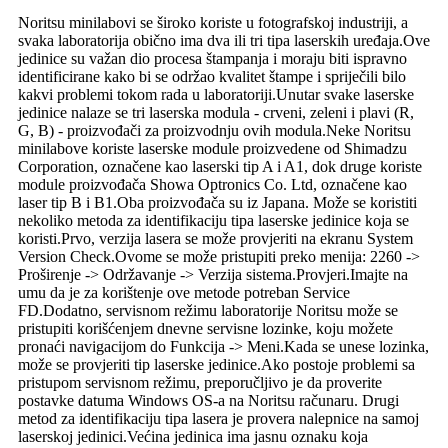
Noritsu minilabovi se široko koriste u fotografskoj industriji, a
svaka laboratorija obično ima dva ili tri tipa laserskih uređaja.Ove
jedinice su važan dio procesa štampanja i moraju biti ispravno
identificirane kako bi se održao kvalitet štampe i spriječili bilo
kakvi problemi tokom rada u laboratoriji.Unutar svake laserske
jedinice nalaze se tri laserska modula - crveni, zeleni i plavi (R,
G, B) - proizvođači za proizvodnju ovih modula.Neke Noritsu
minilabove koriste laserske module proizvedene od Shimadzu
Corporation, označene kao laserski tip A i A1, dok druge koriste
module proizvođača Showa Optronics Co. Ltd, označene kao
laser tip B i B1.Oba proizvođača su iz Japana. Može se koristiti
nekoliko metoda za identifikaciju tipa laserske jedinice koja se
koristi.Prvo, verzija lasera se može provjeriti na ekranu System
Version Check.Ovome se može pristupiti preko menija: 2260 ->
Proširenje -> Održavanje -> Verzija sistema.Provjeri.Imajte na
umu da je za korištenje ove metode potreban Service
FD.Dodatno, servisnom režimu laboratorije Noritsu može se
pristupiti korišćenjem dnevne servisne lozinke, koju možete
pronaći navigacijom do Funkcija -> Meni.Kada se unese lozinka,
može se provjeriti tip laserske jedinice.Ako postoje problemi sa
pristupom servisnom režimu, preporučljivo je da proverite
postavke datuma Windows OS-a na Noritsu računaru. Drugi
metod za identifikaciju tipa lasera je provera nalepnice na samoj
laserskoj jedinici.Većina jedinica ima jasnu oznaku koja