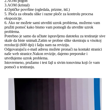
2.AOM pogon
3.AOM (kristal)
4.Optičke površine (ogledala, prizme, itd.)
5. Ploča za obradu slike i razne ploče za kontrolu procesa
ekspozicije.
6. Ako ne možete sami utvrditi uzrok problema, možemo vam
pružiti pomoć kako bismo vam pomogli da utvrdite uzrok
problema.
Potrebno je samo da učitate ispravljenu datoteku za testiranje sive
skale da biste snimali.Zatim se probne slike skeniraju u visokoj
rezoluciji (600 dpi) i šalju nam na reviziju.
Odgovarajuću e-mail adresu možete pronaći na kontakt stranici
naše web stranice.Nakon revizije, dajemo preporuke i
utvrđujemo uzrok problema.
Istovremeno, pružamo i test fajl u sivim tonovima koji će vam
pomoći u testiranju.