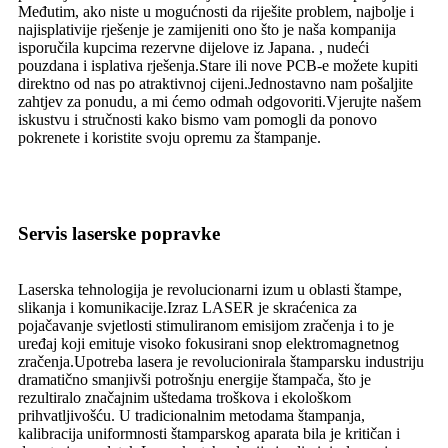
Međutim, ako niste u mogućnosti da riješite problem, najbolje i
najisplativije rješenje je zamijeniti ono što je naša kompanija
isporučila kupcima rezervne dijelove iz Japana. , nudeći
pouzdana i isplativa rješenja.Stare ili nove PCB-e možete kupiti
direktno od nas po atraktivnoj cijeni.Jednostavno nam pošaljite
zahtjev za ponudu, a mi ćemo odmah odgovoriti.Vjerujte našem
iskustvu i stručnosti kako bismo vam pomogli da ponovo
pokrenete i koristite svoju opremu za štampanje.
Servis laserske popravke
Laserska tehnologija je revolucionarni izum u oblasti štampe,
slikanja i komunikacije.Izraz LASER je skraćenica za
pojačavanje svjetlosti stimuliranom emisijom zračenja i to je
uređaj koji emituje visoko fokusirani snop elektromagnetnog
zračenja.Upotreba lasera je revolucionirala štamparsku industriju
dramatično smanjivši potrošnju energije štampača, što je
rezultiralo značajnim uštedama troškova i ekološkom
prihvatljivošću. U tradicionalnim metodama štampanja,
kalibracija uniformnosti štamparskog aparata bila je kritičan i