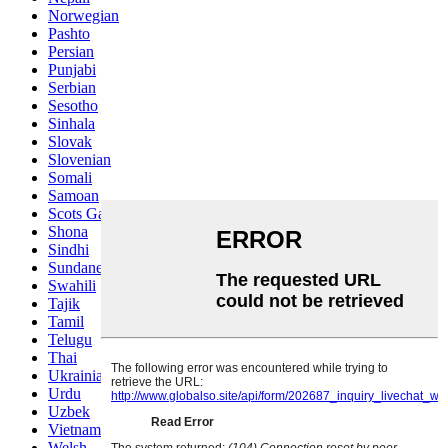
Norwegian
Pashto
Persian
Punjabi
Serbian
Sesotho
Sinhala
Slovak
Slovenian
Somali
Samoan
Scots Gaelic
Shona
Sindhi
Sundanese
Swahili
Tajik
Tamil
Telugu
Thai
Ukrainian
Urdu
Uzbek
Vietnamese
Welsh