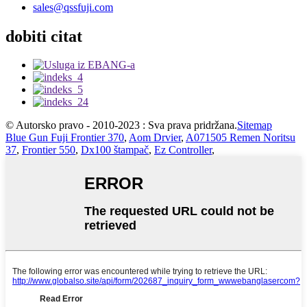
sales@qssfuji.com
dobiti citat
© Autorsko pravo - 2010-2023 : Sva prava pridržana.
Sitemap
Blue Gun Fuji Frontier 370
,
Aom Drvier
,
A071505 Remen Noritsu
37
,
Frontier 550
,
Dx100 štampač
,
Ez Controller
,