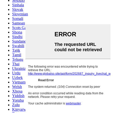
Sesotho
Sinhala
Slovak
Slovenian
Somali
Samoan
Scots Gaelic
Shona
Sindhi
Sundanese
Swahili
Tajik
Tamil
Telugu
Thai
Ukrainian
Urdu
Uzbek
Vietnamese
Welsh
Xhosa
Yiddish
Yoruba
Zulu
Kinyarwanda