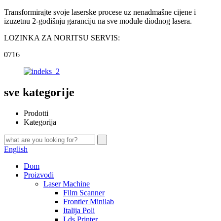
Transformirajte svoje laserske procese uz nenadmašne cijene i
izuzetnu 2-godišnju garanciju na sve module diodnog lasera.
LOZINKA ZA NORITSU SERVIS:
0716
sve kategorije
Prodotti
Kategorija
English
Dom
Proizvodi
Laser Machine
Film Scanner
Frontier Minilab
Italija Poli
Lds Printer