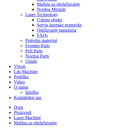
Mašina za obeležavanje
Noritsu Minilab
Laser Technology
Usluga obuke
Servis laserske popravke
Održavanje napajanja
FAQs
Potrošni materijal
Frontier Parts
Poli Parts
Noritsu Parts
Ostalo
Vijesti
Lds Machine
Podrška
Video
O nama
Izložba
Kontaktiraj nas
Dom
Proizvodi
Laser Machine
Mašina za obeležavanje