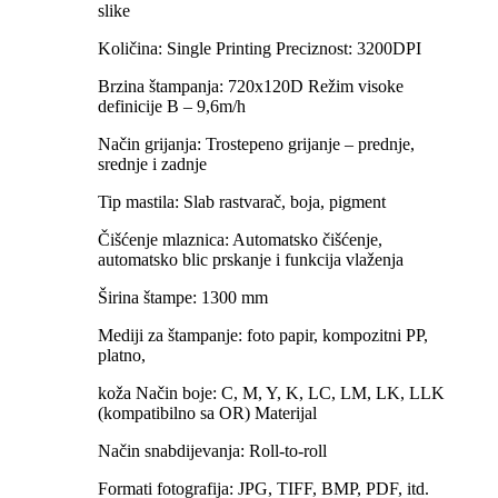
slike
Količina: Single Printing Preciznost: 3200DPI
Brzina štampanja: 720x120D Režim visoke
definicije B – 9,6m/h
Način grijanja: Trostepeno grijanje – prednje,
srednje i zadnje
Tip mastila: Slab rastvarač, boja, pigment
Čišćenje mlaznica: Automatsko čišćenje,
automatsko blic prskanje i funkcija vlaženja
Širina štampe: 1300 mm
Mediji za štampanje: foto papir, kompozitni PP,
platno,
koža Način boje: C, M, Y, K, LC, LM, LK, LLK
(kompatibilno sa OR) Materijal
Način snabdijevanja: Roll-to-roll
Formati fotografija: JPG, TIFF, BMP, PDF, itd.