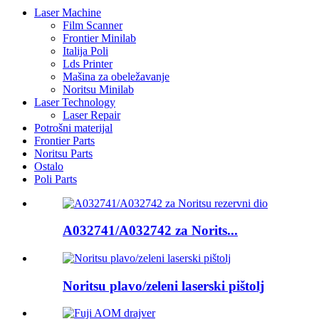
Laser Machine
Film Scanner
Frontier Minilab
Italija Poli
Lds Printer
Mašina za obeležavanje
Noritsu Minilab
Laser Technology
Laser Repair
Potrošni materijal
Frontier Parts
Noritsu Parts
Ostalo
Poli Parts
A032741/A032742 za Norits...
Noritsu plavo/zeleni laserski pištolj